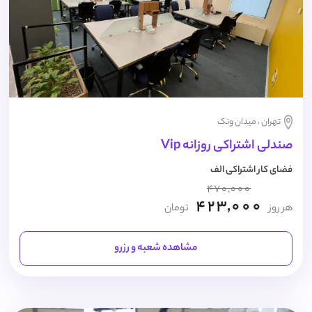
تهران ، میدان ونک
صندلی اشتراکی روزانه Vip
فضای کار اشتراکی الف
470,000
423,000
هر روز
تومان
مشاهده شعبه و رزرو