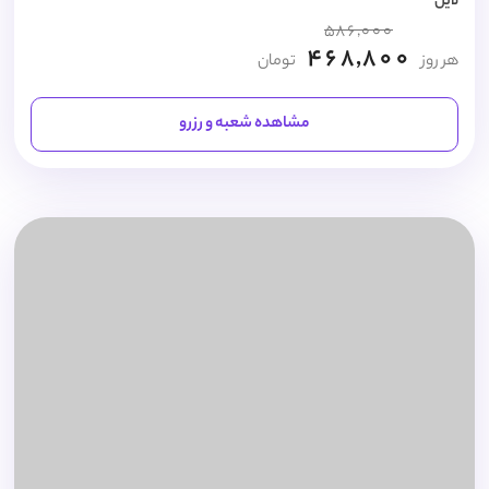
لاین
586,000
468,800
هر روز
تومان
مشاهده شعبه و رزرو