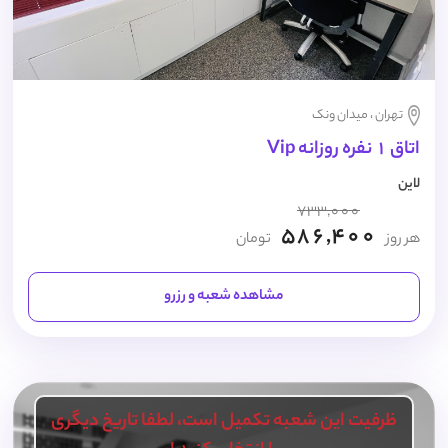
تهران ، میدان ونک
اتاق 1 نفره روزانه Vip
لاین
733,000
586,400
هر روز
تومان
مشاهده شعبه و رزرو
ظرفیت این شعبه تکمیل است، لطفا تاریخ دیگری