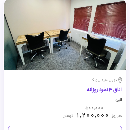
تهران ، میدان ونک
اتاق 3 نفره روزانه
لاین
1,500,000
1,200,000
هر روز
تومان