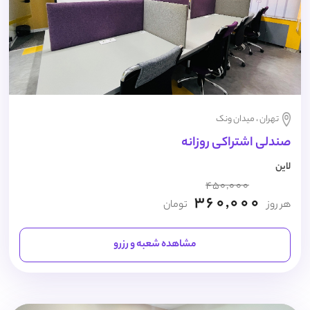
تهران ، میدان ونک
صندلی اشتراکی روزانه
لاین
450,000
360,000
هر روز
تومان
مشاهده شعبه و رزرو