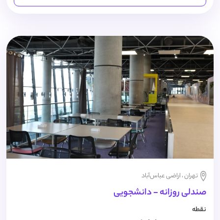
تهران ، اراضی عباس‌آباد
صندلی روزانه - دانشجویی
نقطه