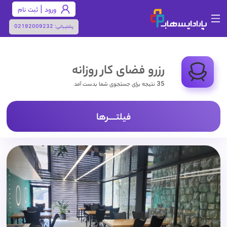
ورود | ثبت نام
پشتیبانی:
02192009232
رزرو فضای کار روزانه
35 نتیجه برای جستجوی شما بدست آمد
فیلتـــــرها