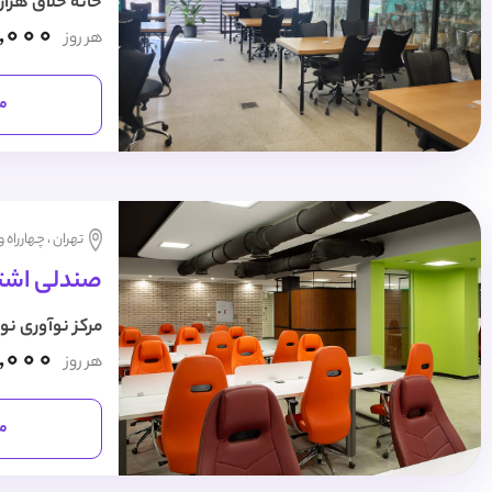
خانه خلاق هزار
,000
هر روز
مش
تهران ، چهارراه 
صندلی اشتر
مرکز نوآوری نو
,000
هر روز
مش