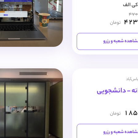
کی الف
470
423
تومان
اهده شعبه و رزرو
اس‌آباد
نه - دانشجویی
185
تومان
اهده شعبه و رزرو