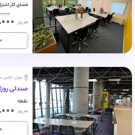
فضای کار اشترا
,000
,000
هر روز
مش
تهران ، اراضی عب
صندلی روزا
نقطه
,000
هر روز
مش