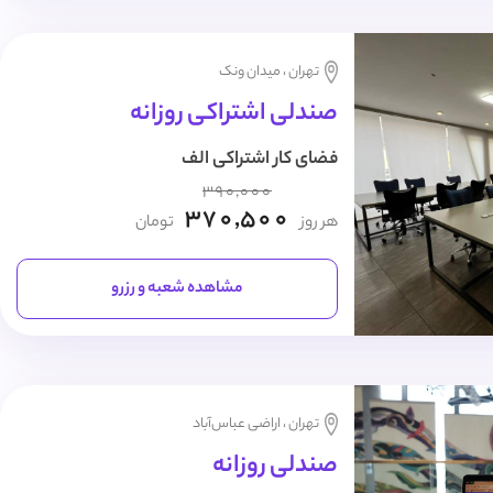
تهران ، میدان ونک
صندلی اشتراکی روزانه
فضای کار اشتراکی الف
390,000
370,500
هر روز
تومان
مشاهده شعبه و رزرو
تهران ، اراضی عباس‌آباد
صندلی روزانه