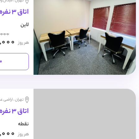
تهران ، میدان و
اتاق 3 نفره روزانه
لاین
,000
,000
هر روز
مش
تهران ، اراضی عب
اتاق 3 نفره روزانه
نقطه
,000
هر روز