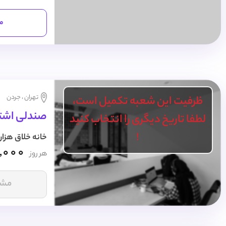
مش
تهران ، جردن
ظرفیت این شعبه تکمیل است،
صندلی اشتر
لطفا تاریخ دیگری را انتخاب کنید
!
خانه خلاق هزار
,000
هر روز
مشا