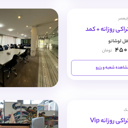
ولیعصر
اکی روزانه + کمد
فل لوشاتو
450
تومان
اهده شعبه و رزرو
نک
ی روزانه Vip