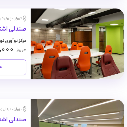
تهران ، چهارراه 
صندلی اشتر
مرکز نوآوری نو
,000
هر روز
مش
تهران ، میدان و
صندلی اشتراک