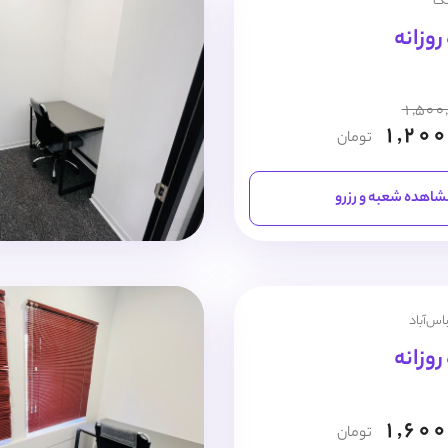
نک
1,500
1,200
تومان
اهده شعبه و رزرو
اس‌آباد
1,600
تومان