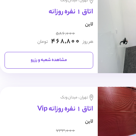
تهران ، میدان ونک
اتاق 1 نفره روزانه
لاین
586,000
468,800
هر روز
تومان
مشاهده شعبه و رزرو
تهران ، میدان ونک
اتاق 1 نفره روزانه Vip
لاین
733,000