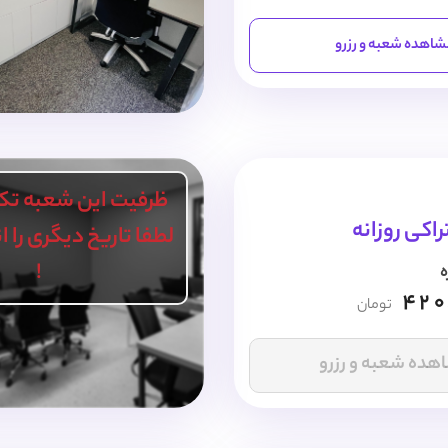
اهده شعبه و رزرو
ظرفیت این شعبه تک
اکی روزانه
لطفا تاریخ دیگری را 
!
ه
420
تومان
هده شعبه و رزرو