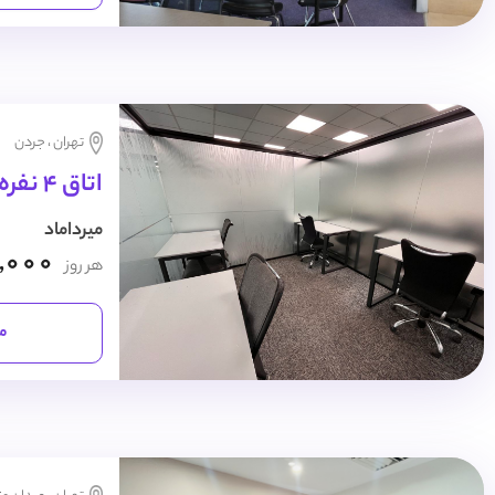
تهران ، جردن
اتاق 4 نفره روزانه
میرداماد
,000
هر روز
مش