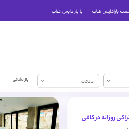
عب پارادایس هاب
با پارادایس هاب
باز نشانی
امکانات
کی روزانه در کافی