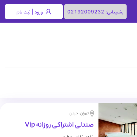
ورود | ثبت نام
پشتیبانی:
02192009232
تهران ، جردن
صندلی اشتراکی روزانه Vip