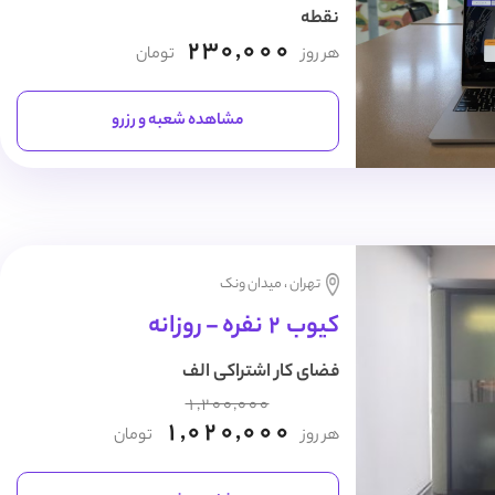
نقطه
230,000
هر روز
تومان
مشاهده شعبه و رزرو
تهران ، میدان ونک
کیوب 2 نفره - روزانه
فضای کار اشتراکی الف
1,200,000
1,020,000
هر روز
تومان