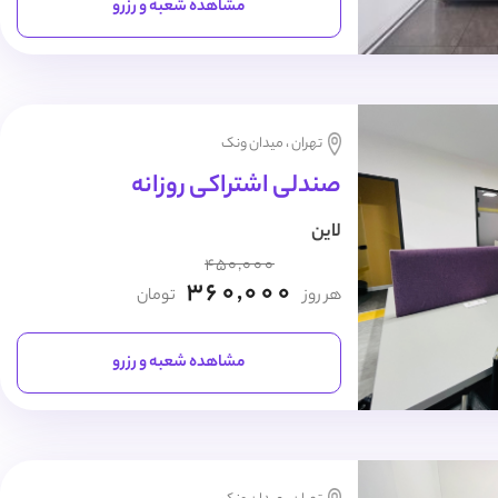
مشاهده شعبه و رزرو
تهران ، میدان ونک
صندلی اشتراکی روزانه
لاین
450,000
360,000
هر روز
تومان
مشاهده شعبه و رزرو