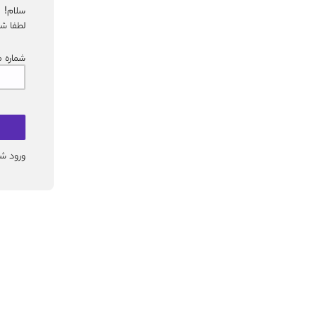
سلام!
لطفا شم
شماره م
ورود شم