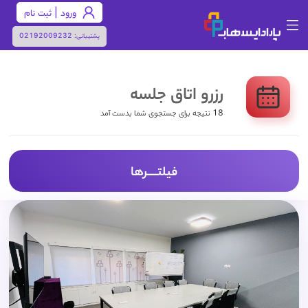
ورود | ثبت نام
پشتیبانی:
02192009232
رزرو اتاق جلسه
18 نتیجه برای جستجوی شما بدست آمد
فیلتـــــرها