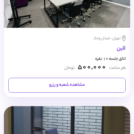
تهران ، میدان ونک
لاین
اتاق جلسه 10 نفره
500,000
هر ساعت
تومان
مشاهده شعبه و رزرو