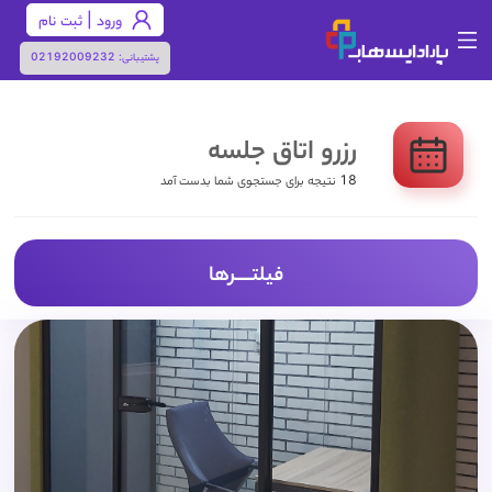
ورود | ثبت نام
پشتیبانی:
02192009232
رزرو اتاق جلسه
18 نتیجه برای جستجوی شما بدست آمد
فیلتـــــرها