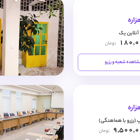
زاره
نلاین یک
180,
تومان
اهده شعبه و رزرو
زاره
 (رزرو با هماهنگی)
9,500,
تومان