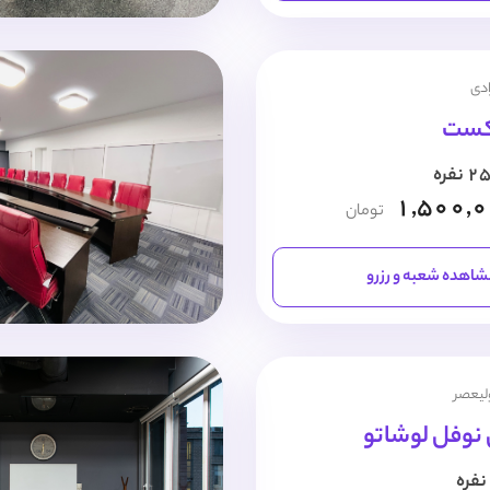
ادی
کست
1,500,
تومان
اهده شعبه و رزرو
ولیعصر
 نوفل لوشاتو