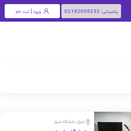
ورود | ثبت نام
پشتیبانی:
02192009232
شیراز ، دانشگاه شیراز