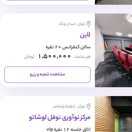
تهران ، میدان ونک
لاین
سالن کنفرانس 20 نفره
1,500,000
هر ساعت
تومان
مشاهده شعبه و رزرو
تهران ، چهارراه ولیعصر
مرکز نوآوری نوفل لوشاتو
اتاق جلسه 12 نفره vip