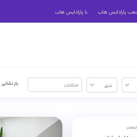
عب پارادایس هاب
با پارادایس هاب
باز نشانی
امکانات
شهر
ولیعصر