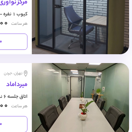
مرکز نوآوری
کیوب 1 نفره - شماره 1
000
هر ساعت
مش
تهران ، جردن
میرداماد
اتاق جلسه 6 نفره
000
هر ساعت
مش