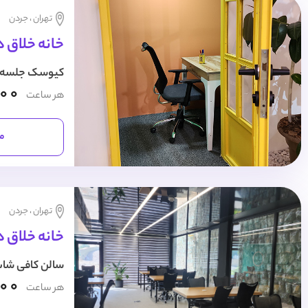
تهران ، جردن
خانه خلاق ه
کیوسک جلسه آ
000
هر ساعت
مش
تهران ، جردن
خانه خلاق ه
سالن کافی شاپ
000
هر ساعت