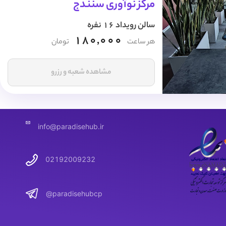
مرکز نوآوری سنندج
سالن رویداد 16 نفره
180,000
هر ساعت
تومان
مشاهده شعبه و رزرو
info@paradisehub.ir
02192009232
@paradisehubcp