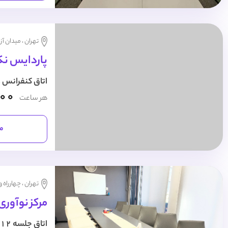
تهران ، میدان آز
پاردایس ن
اتاق کنفرانس 25 نفره
000
هر ساعت
مش
تهران ، چهارراه 
مرکز نوآوری
اتاق جلسه 12 نفره