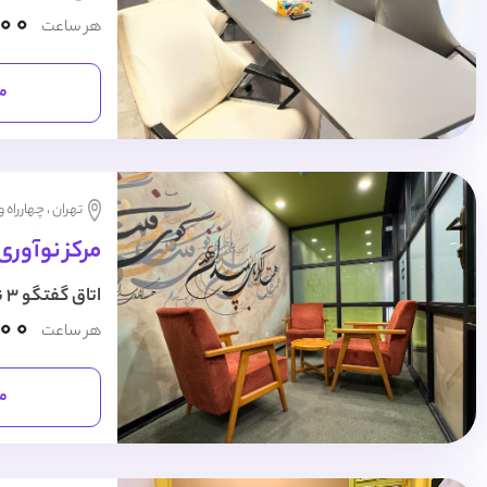
000
هر ساعت
مش
تهران ، چهارراه 
مرکز نوآوری
اتاق گفتگو 3 نفره
000
هر ساعت
مش