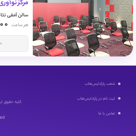
مرکز نوآور
سالن آمفی تئاتر 35 نف
000
هر ساعت
مش
شعب پارادایس‌هاب
ثبت نام در پارادایس‌هاب
کلیه حقوق این
تماس با ما
ed.