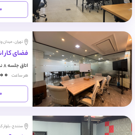
مش
تهران ، میدان و
فضای کار ا
اتاق جلسه 8 نفره
000
هر ساعت
مش
سنندج ، بلوار ک