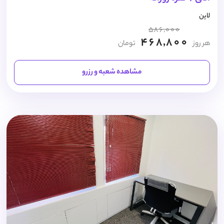
لاین
586,000
468,800
هر روز
تومان
مشاهده شعبه و رزرو