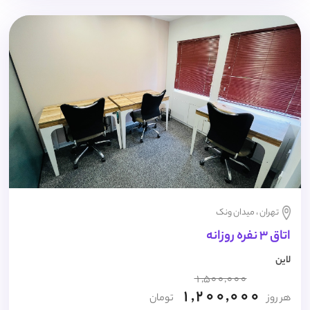
تهران ، میدان ونک
اتاق 3 نفره روزانه
لاین
1,500,000
1,200,000
هر روز
تومان