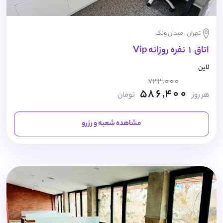
تهران ، میدان ونک
اتاق 1 نفره روزانه Vip
لاین
733,000
586,400
هر روز
تومان
مشاهده شعبه و رزرو