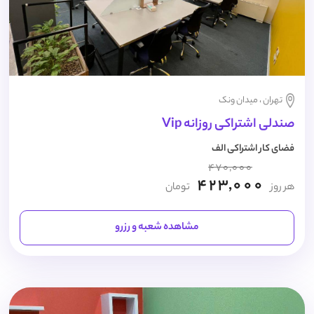
تهران ، میدان ونک
صندلی اشتراکی روزانه Vip
فضای کار اشتراکی الف
470,000
423,000
هر روز
تومان
مشاهده شعبه و رزرو