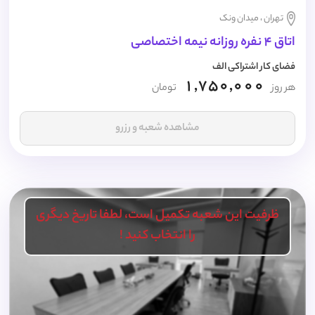
تهران ، میدان ونک
اتاق 4 نفره روزانه نیمه اختصاصی
فضای کار اشتراکی الف
1,750,000
هر روز
تومان
مشاهده شعبه و رزرو
ظرفیت این شعبه تکمیل است، لطفا تاریخ دیگری
را انتخاب کنید !