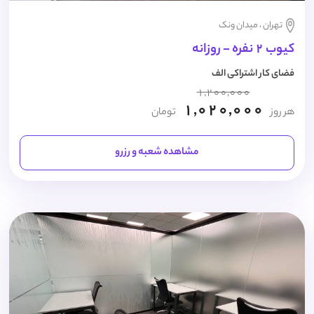
تهران ، میدان ونک
کیوب 2 نفره - روزانه
فضای کار اشتراکی الف
1,200,000
1,020,000
هر روز
تومان
مشاهده شعبه و رزرو