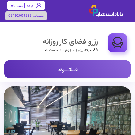
ورود | ثبت نام
پشتیبانی:
02192009232
رزرو فضای کار روزانه
36 نتیجه برای جستجوی شما بدست آمد
فیلتـــــرها