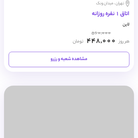
تهران ، میدان ونک
اتاق 1 نفره روزانه
لاین
560,000
448,000
هر روز
تومان
مشاهده شعبه و رزرو