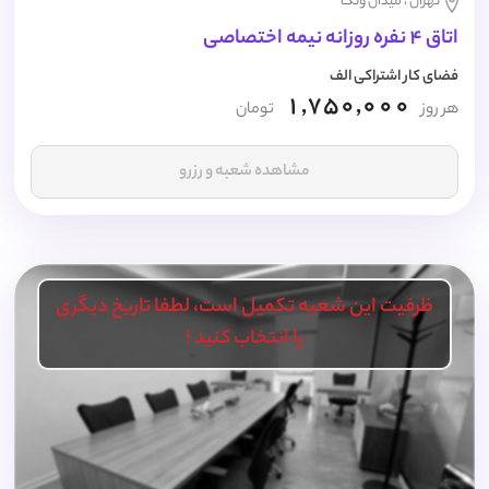
تهران ، میدان ونک
اتاق 4 نفره روزانه نیمه اختصاصی
فضای کار اشتراکی الف
1,750,000
هر روز
تومان
مشاهده شعبه و رزرو
ظرفیت این شعبه تکمیل است، لطفا تاریخ دیگری
را انتخاب کنید !