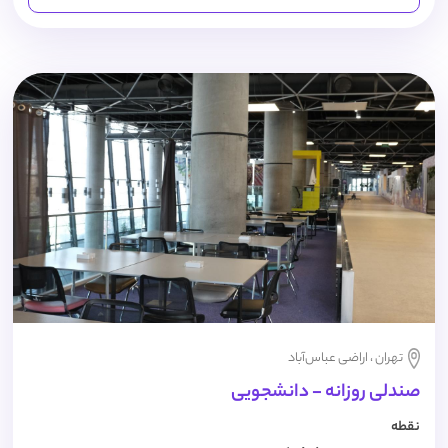
تهران ، اراضی عباس‌آباد
صندلی روزانه - دانشجویی
نقطه