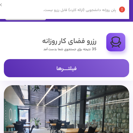
ورود | ثبت نام
پشتیبانی:
02192009232
رزرو فضای کار روزانه
35 نتیجه برای جستجوی شما بدست آمد
فیلتـــــرها