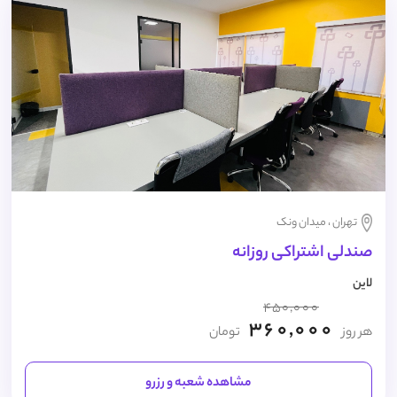
تهران ، میدان ونک
صندلی اشتراکی روزانه
لاین
450,000
360,000
هر روز
تومان
مشاهده شعبه و رزرو