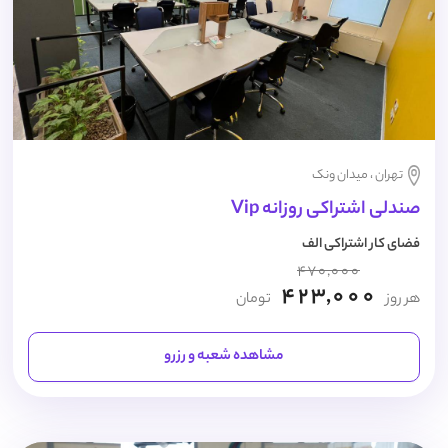
تهران ، میدان ونک
صندلی اشتراکی روزانه Vip
فضای کار اشتراکی الف
470,000
423,000
هر روز
تومان
مشاهده شعبه و رزرو