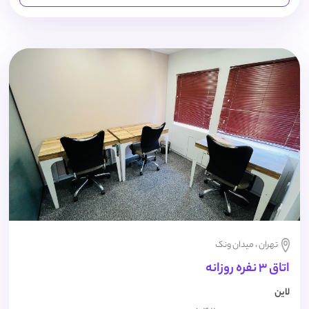
تهران ، میدان ونک
اتاق 3 نفره روزانه
لاین