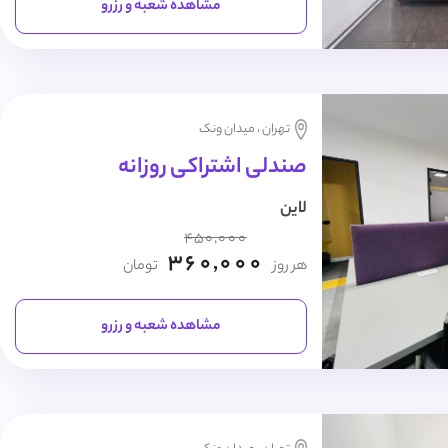
مشاهده شعبه و رزرو
تهران ، میدان ونک
صندلی اشتراکی روزانه
لاین
450,000
360,000
هر روز
تومان
مشاهده شعبه و رزرو