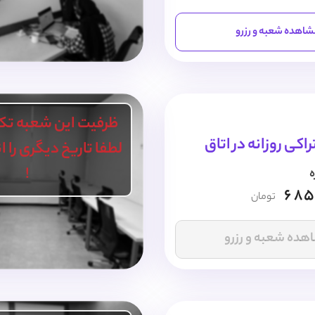
اهده شعبه و رزرو
ظرفیت این شعبه تک
کی روزانه در اتاق
لطفا تاریخ دیگری را 
!
ه
685
تومان
هده شعبه و رزرو