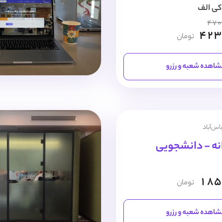
کی الف
470
423
تومان
اهده شعبه و رزرو
اس‌آباد
نه - دانشجویی
185
تومان
اهده شعبه و رزرو