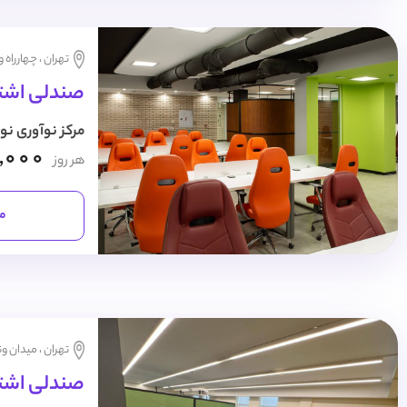
تهران ، چهارراه 
صندلی اشتر
مرکز نوآوری نو
,000
هر روز
مش
تهران ، میدان و
صندلی اشتراک