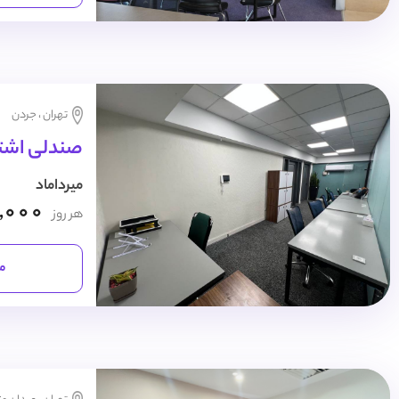
تهران ، جردن
صندلی اشترا
میرداماد
,000
هر روز
مش