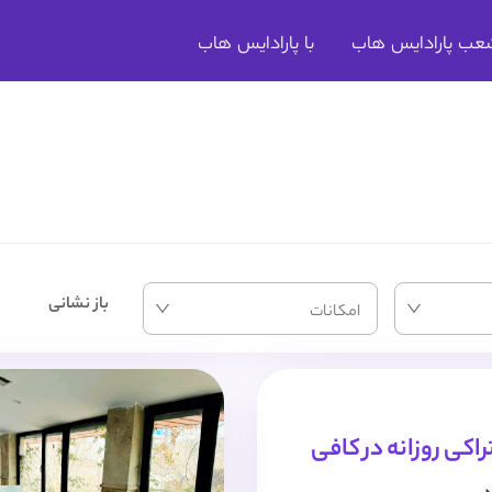
عب پارادایس هاب
با پارادایس هاب
باز نشانی
امکانات
کی روزانه در کافی