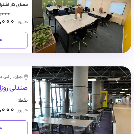
فضای کار اشترا
,000
,000
هر روز
مش
تهران ، اراضی عب
صندلی روزا
نقطه
,000
هر روز
مش