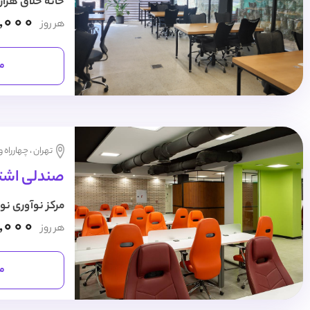
خانه خلاق هزار
,000
هر روز
مش
تهران ، چهارراه 
صندلی اشتر
مرکز نوآوری نو
,000
هر روز
مش