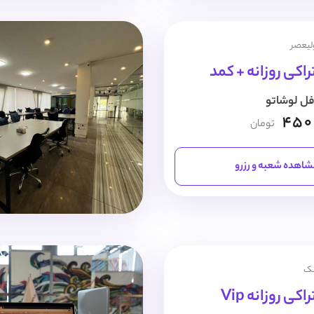
ولیعصر
اکی روزانه + کمد
فل لوشاتو
450
تومان
اهده شعبه و رزرو
نک
ی روزانه Vip