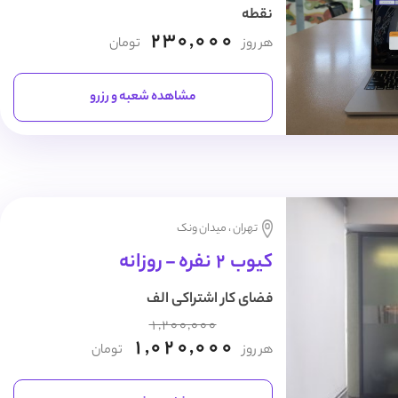
نقطه
230,000
هر روز
تومان
مشاهده شعبه و رزرو
تهران ، میدان ونک
کیوب 2 نفره - روزانه
فضای کار اشتراکی الف
1,200,000
1,020,000
هر روز
تومان