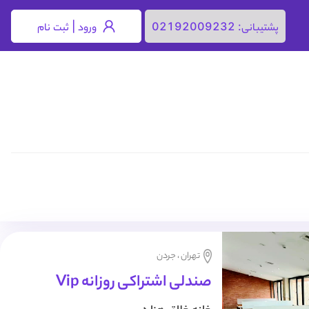
ورود | ثبت نام
پشتیبانی:
02192009232
تهران ، جردن
صندلی اشتراکی روزانه Vip