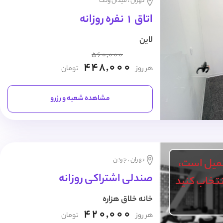
تهران ، میدان ونک
اتاق 1 نفره روزانه
لاین
560,000
448,000
هر روز
تومان
مشاهده شعبه و رزرو
تهران ، جردن
میل است،
صندلی اشتراکی روزانه
انتخاب کنید
خانه خلاق هزاره
420,000
هر روز
تومان