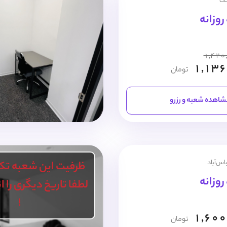
نک
1,420
1,136
تومان
اهده شعبه و رزرو
اس‌آباد
ظرفیت این شعبه تک
لطفا تاریخ دیگری را 
!
1,600
تومان