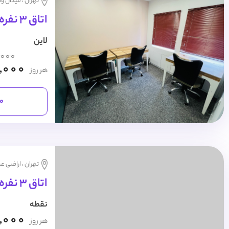
تهران ، میدان و
اتاق 3 نفره روزانه
لاین
,000
,000
هر روز
مش
تهران ، اراضی عب
اتاق 3 نفره روزانه
نقطه
,000
هر روز