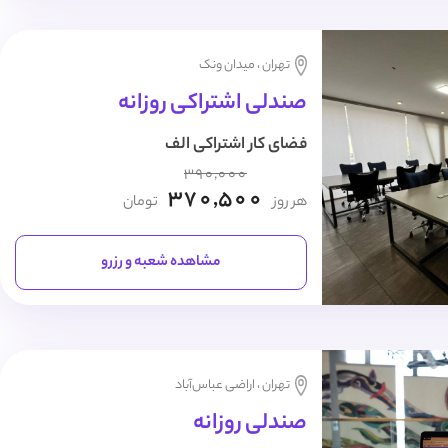
تهران ، میدان ونک
صندلی اشتراکی روزانه
فضای کار اشتراکی الف
390,000
370,500
هر روز
تومان
مشاهده شعبه و رزرو
تهران ، اراضی عباس‌آباد
صندلی روزانه