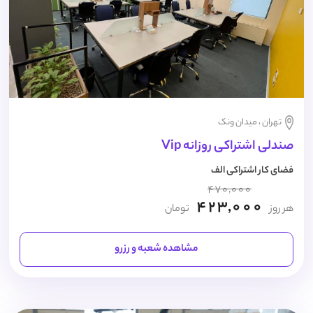
تهران ، میدان ونک
صندلی اشتراکی روزانه Vip
فضای کار اشتراکی الف
470,000
423,000
هر روز
تومان
مشاهده شعبه و رزرو