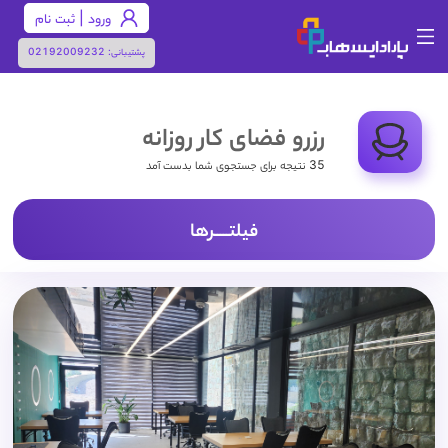
ورود | ثبت نام
پشتیبانی:
02192009232
رزرو فضای کار روزانه
35 نتیجه برای جستجوی شما بدست آمد
فیلتـــــرها