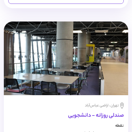
تهران ، اراضی عباس‌آباد
صندلی روزانه - دانشجویی
نقطه