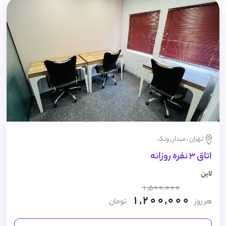
تهران ، میدان ونک
اتاق 3 نفره روزانه
لاین
1,500,000
1,200,000
هر روز
تومان