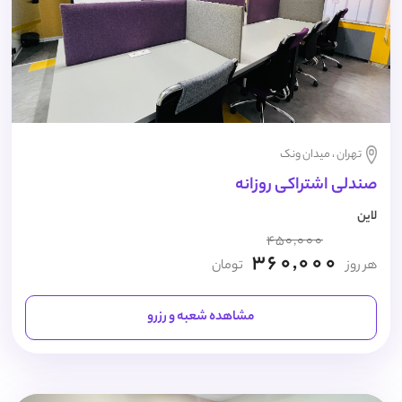
تهران ، میدان ونک
صندلی اشتراکی روزانه
لاین
450,000
360,000
هر روز
تومان
مشاهده شعبه و رزرو