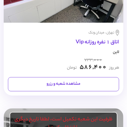
تهران ، میدان ونک
اتاق 1 نفره روزانه Vip
لاین
733,000
586,400
هر روز
تومان
مشاهده شعبه و رزرو
ظرفیت این شعبه تکمیل است، لطفا تاریخ دیگری