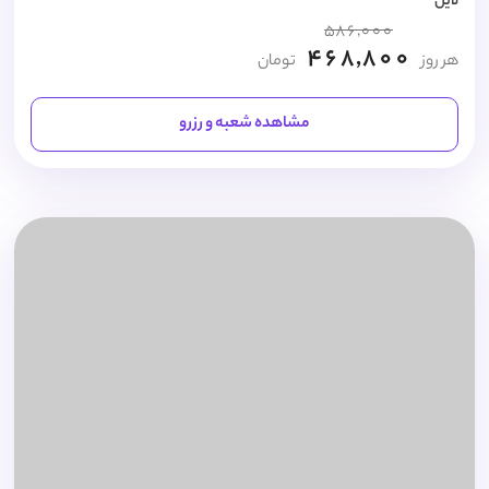
لاین
586,000
468,800
هر روز
تومان
مشاهده شعبه و رزرو