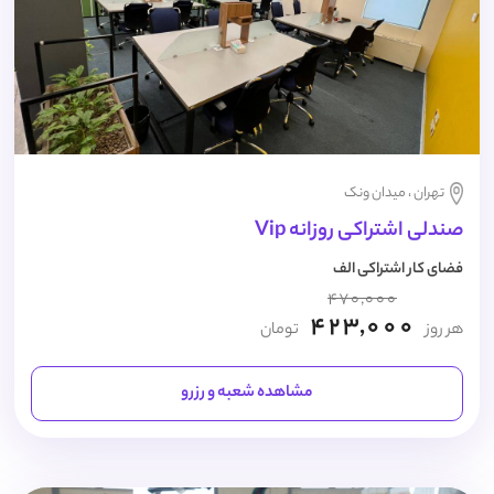
تهران ، میدان ونک
صندلی اشتراکی روزانه Vip
فضای کار اشتراکی الف
470,000
423,000
هر روز
تومان
مشاهده شعبه و رزرو