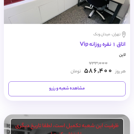
تهران ، میدان ونک
اتاق 1 نفره روزانه Vip
لاین
733,000
586,400
هر روز
تومان
مشاهده شعبه و رزرو
ظرفیت این شعبه تکمیل است، لطفا تاریخ دیگری