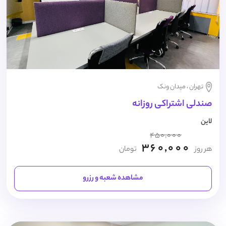
تهران ، میدان ونک
صندلی اشتراکی روزانه
لاین
450,000
360,000
هر روز
تومان
مشاهده شعبه و رزرو