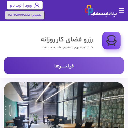
ورود | ثبت نام
پشتیبانی:
02192009232
رزرو فضای کار روزانه
35 نتیجه برای جستجوی شما بدست آمد
فیلتـــــرها