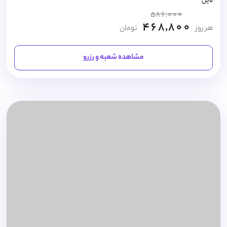
لاین
586,000
468,800
هر روز
تومان
مشاهده شعبه و رزرو