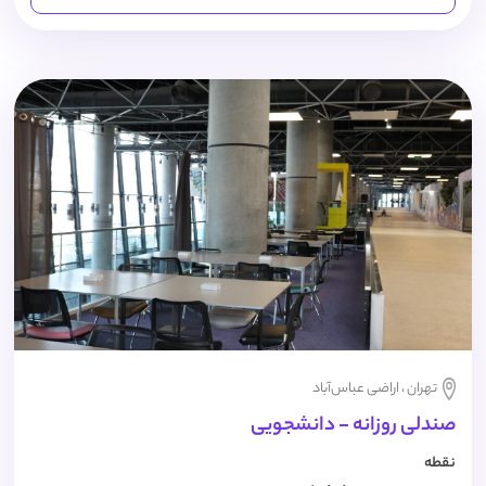
تهران ، اراضی عباس‌آباد
صندلی روزانه - دانشجویی
نقطه