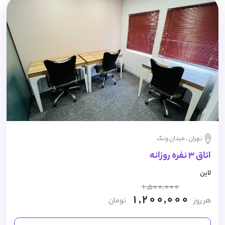
تهران ، میدان ونک
اتاق 3 نفره روزانه
لاین
1,500,000
1,200,000
هر روز
تومان