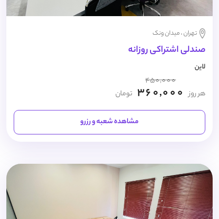
تهران ، میدان ونک
صندلی اشتراکی روزانه
لاین
450,000
360,000
هر روز
تومان
مشاهده شعبه و رزرو