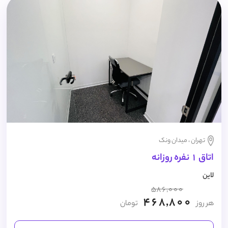
تهران ، میدان ونک
اتاق 1 نفره روزانه
لاین
586,000
468,800
هر روز
تومان