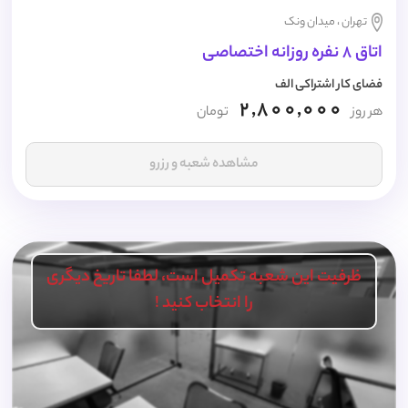
تهران ، میدان ونک
اتاق 8 نفره روزانه اختصاصی
فضای کار اشتراکی الف
2,800,000
هر روز
تومان
مشاهده شعبه و رزرو
ظرفیت این شعبه تکمیل است، لطفا تاریخ دیگری
را انتخاب کنید !