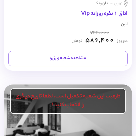
تهران ، میدان ونک
اتاق 1 نفره روزانه Vip
لاین
733,000
586,400
هر روز
تومان
مشاهده شعبه و رزرو
ظرفیت این شعبه تکمیل است، لطفا تاریخ دیگری
را انتخاب کنید !