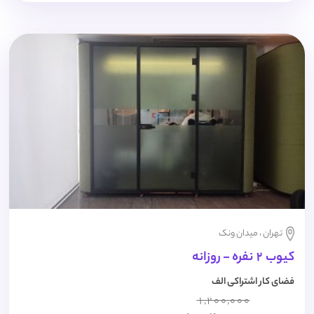
تهران ، میدان ونک
کیوب 2 نفره - روزانه
فضای کار اشتراکی الف
1,200,000