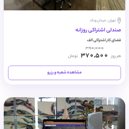
تهران ، میدان ونک
صندلی اشتراکی روزانه
فضای کار اشتراکی الف
390,000
370,500
هر روز
تومان
مشاهده شعبه و رزرو