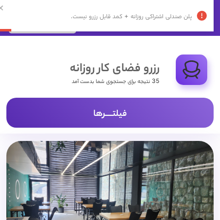
ورود | ثبت نام
پشتیبانی:
02192009232
رزرو فضای کار روزانه
35 نتیجه برای جستجوی شما بدست آمد
فیلتـــــرها