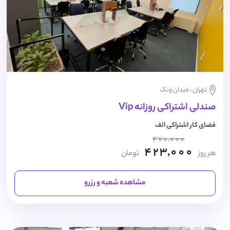
تهران ، میدان ونک
صندلی اشتراکی روزانه Vip
فضای کار اشتراکی الف
470,000
423,000
هر روز
تومان
مشاهده شعبه و رزرو