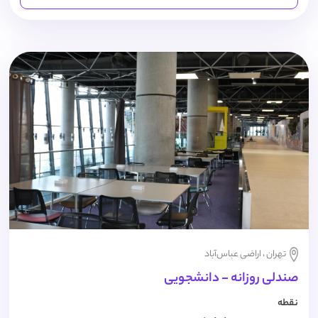
تهران ، اراضی عباس‌آباد
صندلی روزانه - دانشجویی
نقطه