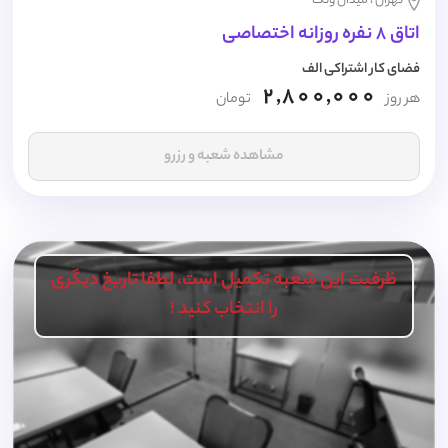
تهران ، میدان ونک
اتاق 8 نفره روزانه اختصاصی
فضای کار اشتراکی الف
2,800,000
هر روز
تومان
مشاهده شعبه و رزرو
ظرفیت این شعبه تکمیل است، لطفا تاریخ دیگری
را انتخاب کنید !