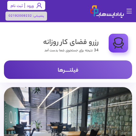
ورود | ثبت نام
پشتیبانی:
02192009232
رزرو فضای کار روزانه
34 نتیجه برای جستجوی شما بدست آمد
فیلتـــــرها