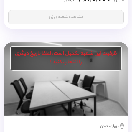
1,880,000
هر روز
تومان
مشاهده شعبه و رزرو
ظرفیت این شعبه تکمیل است، لطفا تاریخ دیگری
را انتخاب کنید !
تهران ، جردن