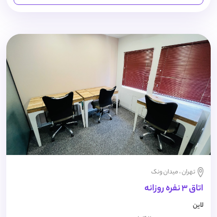
تهران ، میدان ونک
اتاق 3 نفره روزانه
لاین