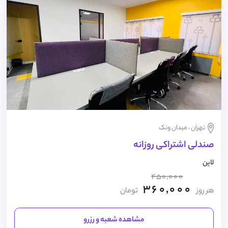
تهران ، میدان ونک
صندلی اشتراکی روزانه
لاین
450,000
360,000
هر روز
تومان
مشاهده شعبه و رزرو