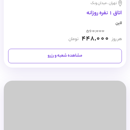
تهران ، میدان ونک
اتاق 1 نفره روزانه
لاین
560,000
448,000
هر روز
تومان
مشاهده شعبه و رزرو