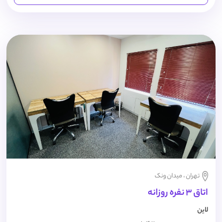
تهران ، میدان ونک
اتاق 3 نفره روزانه
لاین