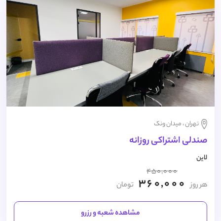
تهران ، میدان ونک
صندلی اشتراکی روزانه
لاین
450,000
360,000
هر روز
تومان
مشاهده شعبه و رزرو