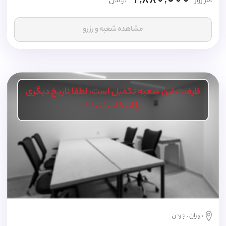
1,880,000
هر روز
تومان
مشاهده شعبه و رزرو
ظرفیت این شعبه تکمیل است، لطفا تاریخ دیگری
را انتخاب کنید !
تهران ، جردن