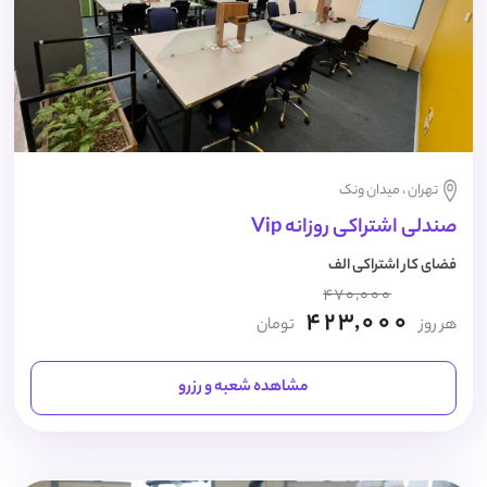
تهران ، میدان ونک
صندلی اشتراکی روزانه Vip
فضای کار اشتراکی الف
470,000
423,000
هر روز
تومان
مشاهده شعبه و رزرو