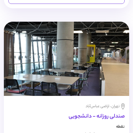
تهران ، اراضی عباس‌آباد
صندلی روزانه - دانشجویی
نقطه