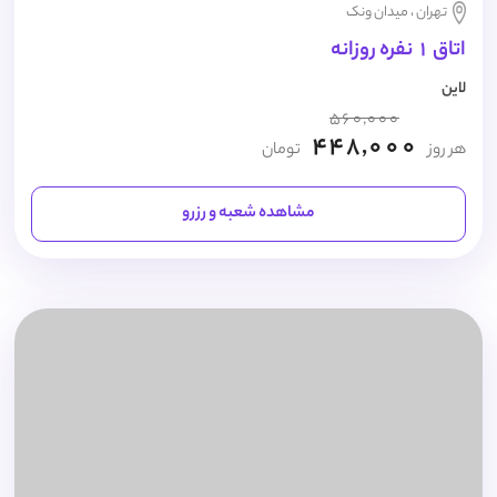
تهران ، میدان ونک
اتاق 1 نفره روزانه
لاین
560,000
448,000
هر روز
تومان
مشاهده شعبه و رزرو