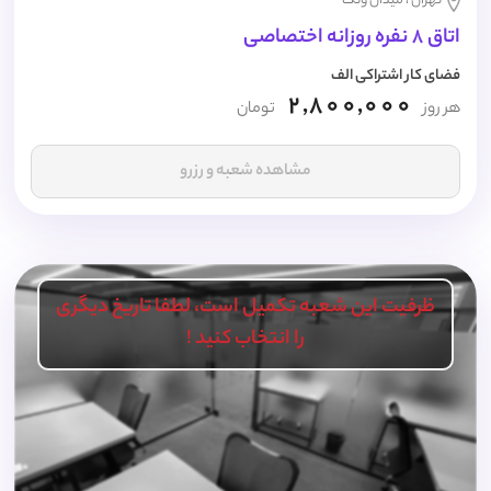
تهران ، میدان ونک
اتاق 8 نفره روزانه اختصاصی
فضای کار اشتراکی الف
2,800,000
هر روز
تومان
مشاهده شعبه و رزرو
ظرفیت این شعبه تکمیل است، لطفا تاریخ دیگری
را انتخاب کنید !