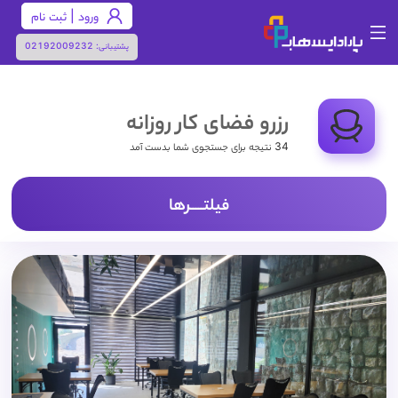
ورود | ثبت نام
پشتیبانی:
02192009232
رزرو فضای کار روزانه
34 نتیجه برای جستجوی شما بدست آمد
فیلتـــــرها