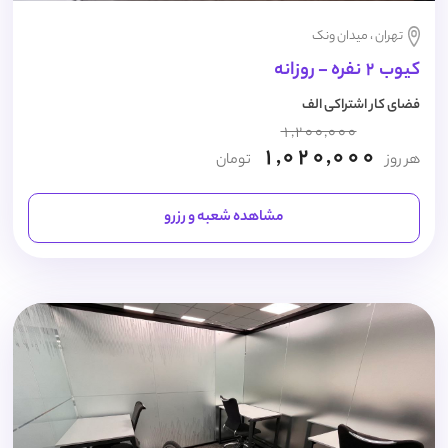
تهران ، میدان ونک
کیوب 2 نفره - روزانه
فضای کار اشتراکی الف
1,200,000
1,020,000
هر روز
تومان
مشاهده شعبه و رزرو