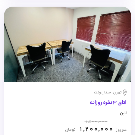
تهران ، میدان ونک
اتاق 3 نفره روزانه
لاین
1,500,000
1,200,000
هر روز
تومان