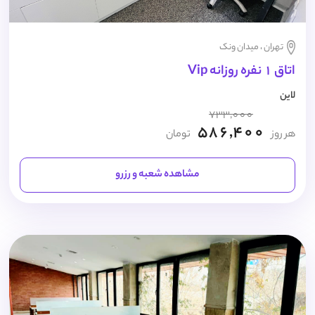
تهران ، میدان ونک
اتاق 1 نفره روزانه Vip
لاین
733,000
586,400
هر روز
تومان
مشاهده شعبه و رزرو