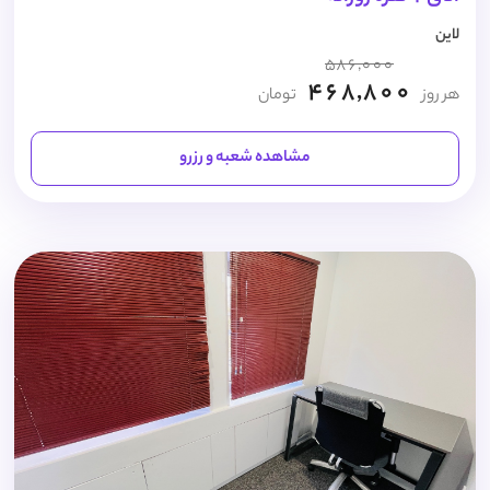
لاین
586,000
468,800
هر روز
تومان
مشاهده شعبه و رزرو