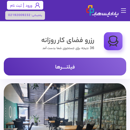
ورود | ثبت نام
پشتیبانی:
02192009232
رزرو فضای کار روزانه
36 نتیجه برای جستجوی شما بدست آمد
فیلتـــــرها