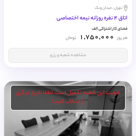
تهران ، میدان ونک
اتاق 4 نفره روزانه نیمه اختصاصی
فضای کار اشتراکی الف
1,750,000
هر روز
تومان
مشاهده شعبه و رزرو
ظرفیت این شعبه تکمیل است، لطفا تاریخ دیگری
را انتخاب کنید !