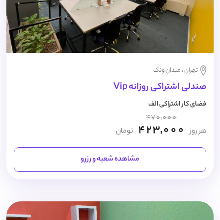
تهران ، میدان ونک
صندلی اشتراکی روزانه Vip
فضای کار اشتراکی الف
470,000
423,000
هر روز
تومان
مشاهده شعبه و رزرو