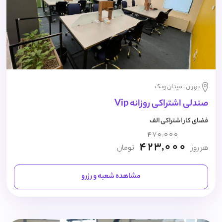
تهران ، میدان ونک
صندلی اشتراکی روزانه Vip
فضای کار اشتراکی الف
470,000
423,000
هر روز
تومان
مشاهده شعبه و رزرو