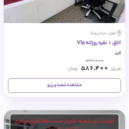
تهران ، میدان ونک
اتاق 1 نفره روزانه Vip
لاین
733,000
586,400
هر روز
تومان
مشاهده شعبه و رزرو
ظرفیت این شعبه تکمیل است، لطفا تاریخ دیگری