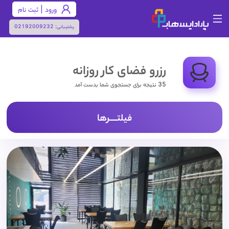
ورود | ثبت نام
پشتیبانی:
02192009232
رزرو فضای کار روزانه
35 نتیجه برای جستجوی شما بدست آمد
فیلتـــــرها