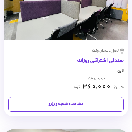
تهران ، میدان ونک
صندلی اشتراکی روزانه
لاین
450,000
360,000
هر روز
تومان
مشاهده شعبه و رزرو