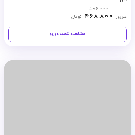
لاین
586,000
468,800
هر روز
تومان
مشاهده شعبه و رزرو