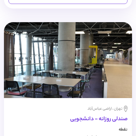
تهران ، اراضی عباس‌آباد
صندلی روزانه - دانشجویی
نقطه