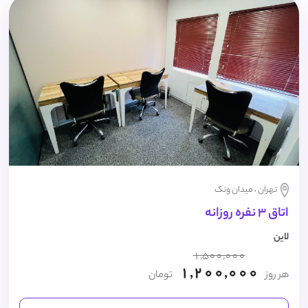
تهران ، میدان ونک
اتاق 3 نفره روزانه
لاین
1,500,000
1,200,000
هر روز
تومان