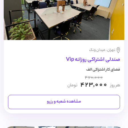
تهران ، میدان ونک
صندلی اشتراکی روزانه Vip
فضای کار اشتراکی الف
470,000
423,000
هر روز
تومان
مشاهده شعبه و رزرو