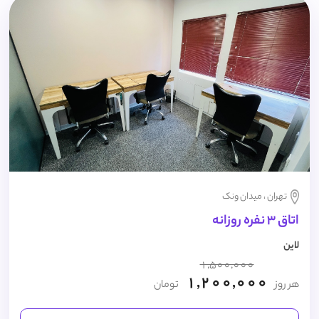
تهران ، میدان ونک
اتاق 3 نفره روزانه
لاین
1,500,000
1,200,000
هر روز
تومان