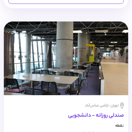
تهران ، اراضی عباس‌آباد
صندلی روزانه - دانشجویی
نقطه