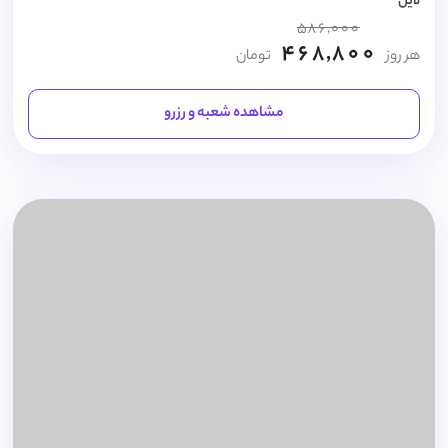
لاین
586,000
468,800
هر روز
تومان
مشاهده شعبه و رزرو