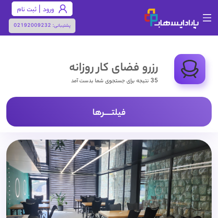
ورود | ثبت نام
پشتیبانی:
02192009232
رزرو فضای کار روزانه
35 نتیجه برای جستجوی شما بدست آمد
فیلتـــــرها