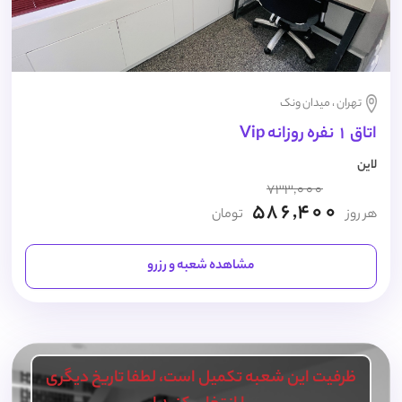
تهران ، میدان ونک
اتاق 1 نفره روزانه Vip
لاین
733,000
586,400
هر روز
تومان
مشاهده شعبه و رزرو
ظرفیت این شعبه تکمیل است، لطفا تاریخ دیگری