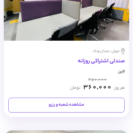
تهران ، میدان ونک
صندلی اشتراکی روزانه
لاین
450,000
360,000
هر روز
تومان
مشاهده شعبه و رزرو