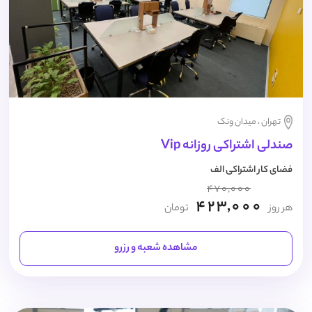
تهران ، میدان ونک
صندلی اشتراکی روزانه Vip
فضای کار اشتراکی الف
470,000
423,000
هر روز
تومان
مشاهده شعبه و رزرو