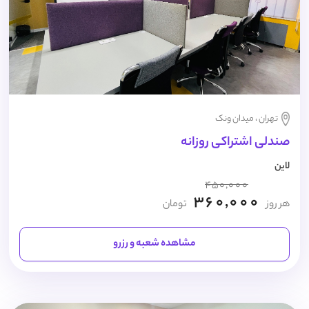
تهران ، میدان ونک
صندلی اشتراکی روزانه
لاین
450,000
360,000
هر روز
تومان
مشاهده شعبه و رزرو