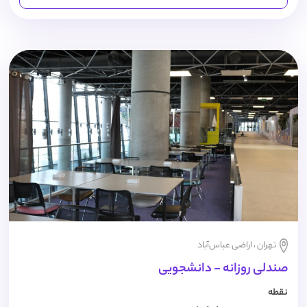
تهران ، اراضی عباس‌آباد
صندلی روزانه - دانشجویی
نقطه