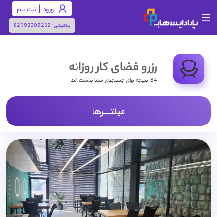
ورود | ثبت نام
پشتیبانی:
02192009232
رزرو فضای کار روزانه
34 نتیجه برای جستجوی شما بدست آمد
فیلتـــــرها