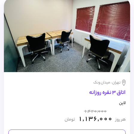
تهران ، میدان ونک
اتاق 3 نفره روزانه
لاین
1,420,000
1,136,000
هر روز
تومان