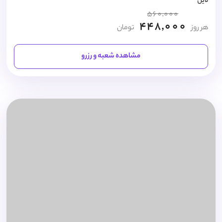
لاین
560,000
448,000
هر روز
تومان
مشاهده شعبه و رزرو