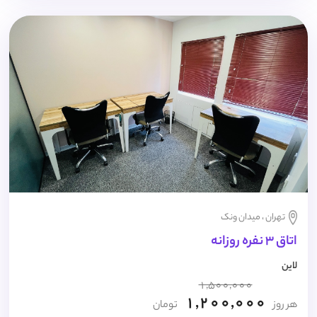
تهران ، میدان ونک
اتاق 3 نفره روزانه
لاین
1,500,000
1,200,000
هر روز
تومان