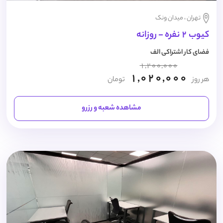
تهران ، میدان ونک
کیوب 2 نفره - روزانه
فضای کار اشتراکی الف
1,200,000
1,020,000
هر روز
تومان
مشاهده شعبه و رزرو