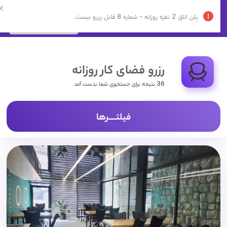
ورود | ثبت نام
پشتیبانی:
02192009232
رزرو فضای کار روزانه
36 نتیجه برای جستجوی شما بدست آمد
فیلتـــــرها