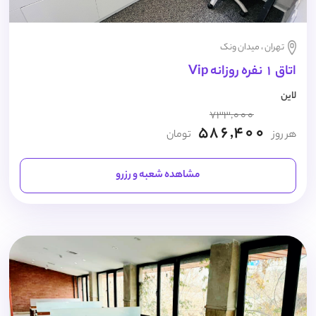
تهران ، میدان ونک
اتاق 1 نفره روزانه Vip
لاین
733,000
586,400
هر روز
تومان
مشاهده شعبه و رزرو