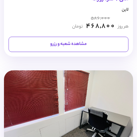
لاین
586,000
468,800
هر روز
تومان
مشاهده شعبه و رزرو