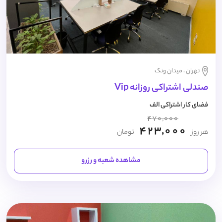
تهران ، میدان ونک
صندلی اشتراکی روزانه Vip
فضای کار اشتراکی الف
470,000
423,000
هر روز
تومان
مشاهده شعبه و رزرو