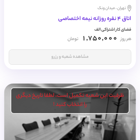
تهران ، میدان ونک
اتاق 4 نفره روزانه نیمه اختصاصی
فضای کار اشتراکی الف
1,750,000
هر روز
تومان
مشاهده شعبه و رزرو
ظرفیت این شعبه تکمیل است، لطفا تاریخ دیگری
را انتخاب کنید !