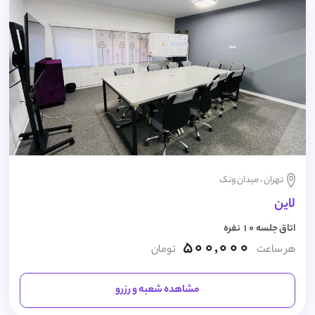
تهران ، میدان ونک
لاین
اتاق جلسه 10 نفره
500,000
هر ساعت
تومان
مشاهده شعبه و رزرو