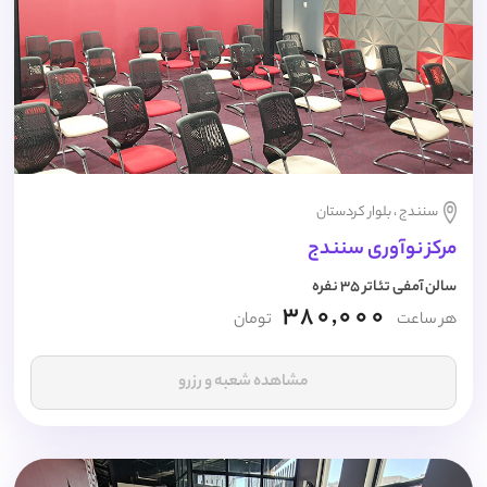
سنندج ، بلوار کردستان
مرکز نوآوری سنندج
سالن آمفی تئاتر 35 نفره
380,000
هر ساعت
تومان
مشاهده شعبه و رزرو