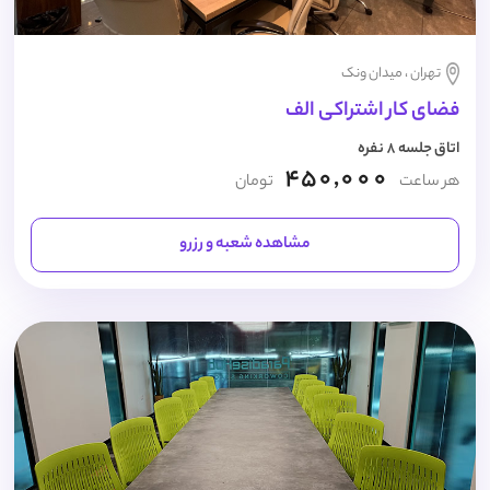
تهران ، میدان ونک
فضای کار اشتراکی الف
اتاق جلسه 8 نفره
450,000
هر ساعت
تومان
مشاهده شعبه و رزرو