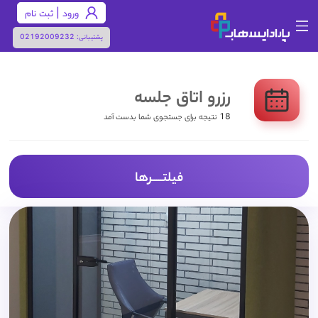
ورود | ثبت نام
پشتیبانی:
02192009232
رزرو اتاق جلسه
18 نتیجه برای جستجوی شما بدست آمد
فیلتـــــرها