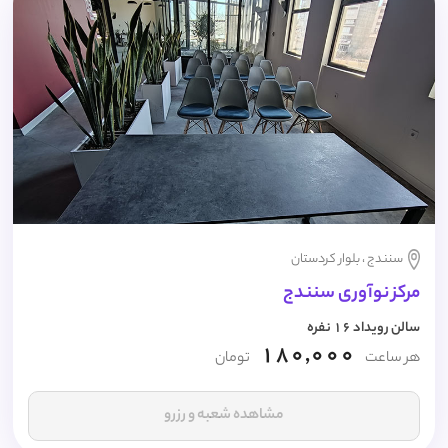
سنندج ، بلوار کردستان
مرکز نوآوری سنندج
سالن رویداد 16 نفره
180,000
هر ساعت
تومان
مشاهده شعبه و رزرو