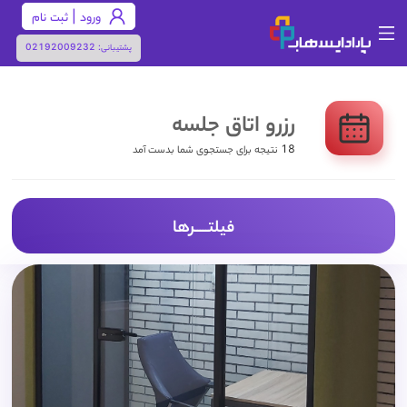
ورود | ثبت نام
پشتیبانی:
02192009232
رزرو اتاق جلسه
18 نتیجه برای جستجوی شما بدست آمد
فیلتـــــرها