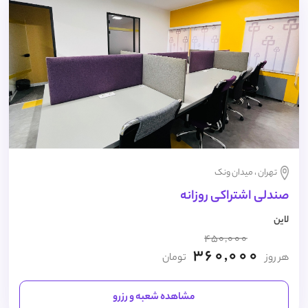
تهران ، میدان ونک
صندلی اشتراکی روزانه
لاین
450,000
360,000
هر روز
تومان
مشاهده شعبه و رزرو