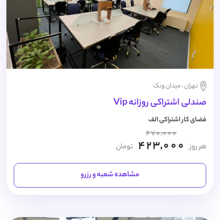
تهران ، میدان ونک
صندلی اشتراکی روزانه Vip
فضای کار اشتراکی الف
470,000
423,000
هر روز
تومان
مشاهده شعبه و رزرو