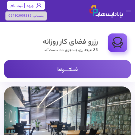
ورود | ثبت نام
پشتیبانی:
02192009232
رزرو فضای کار روزانه
35 نتیجه برای جستجوی شما بدست آمد
فیلتـــــرها