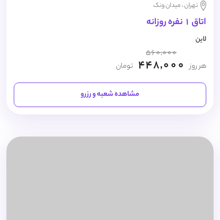
تهران ، میدان ونک
اتاق 1 نفره روزانه
لاین
560,000
448,000
هر روز
تومان
مشاهده شعبه و رزرو