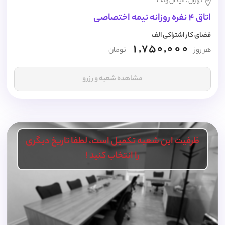
تهران ، میدان ونک
اتاق 4 نفره روزانه نیمه اختصاصی
فضای کار اشتراکی الف
1,750,000
هر روز
تومان
مشاهده شعبه و رزرو
ظرفیت این شعبه تکمیل است، لطفا تاریخ دیگری
را انتخاب کنید !