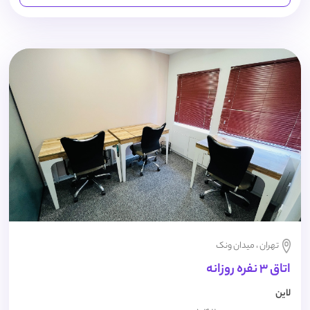
تهران ، میدان ونک
اتاق 3 نفره روزانه
لاین