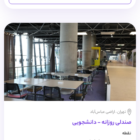
تهران ، اراضی عباس‌آباد
صندلی روزانه - دانشجویی
نقطه