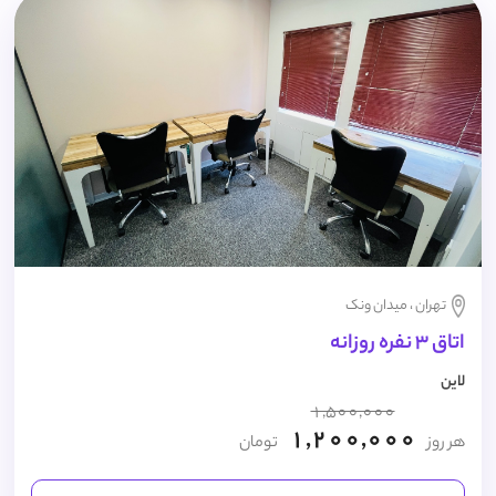
تهران ، میدان ونک
اتاق 3 نفره روزانه
لاین
1,500,000
1,200,000
هر روز
تومان