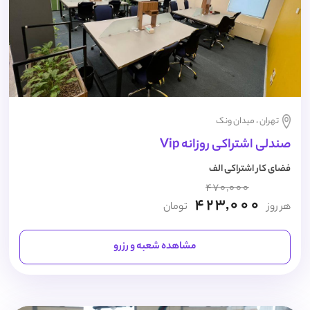
تهران ، میدان ونک
صندلی اشتراکی روزانه Vip
فضای کار اشتراکی الف
470,000
423,000
هر روز
تومان
مشاهده شعبه و رزرو