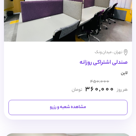
تهران ، میدان ونک
صندلی اشتراکی روزانه
لاین
450,000
360,000
هر روز
تومان
مشاهده شعبه و رزرو