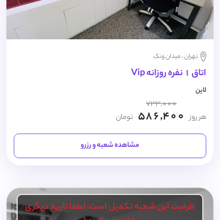
تهران ، میدان ونک
اتاق 1 نفره روزانه Vip
لاین
733,000
586,400
هر روز
تومان
مشاهده شعبه و رزرو
ظرفیت این شعبه تکمیل است، لطفا تاریخ دیگری