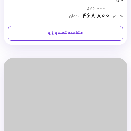
لاین
586,000
468,800
هر روز
تومان
مشاهده شعبه و رزرو