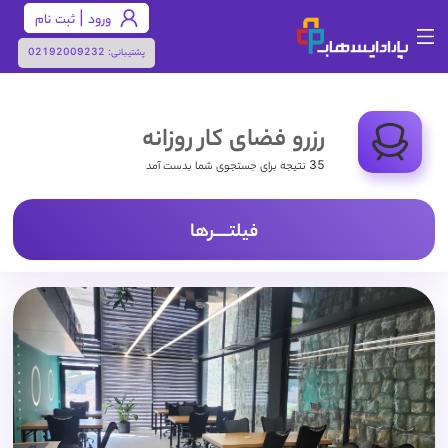
ورود | ثبت نام
پشتیبانی:
02192009232
رزرو فضای کار روزانه
35 نتیجه برای جستجوی شما بدست آمد
فیلتـــــرها