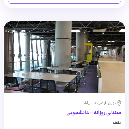
تهران ، اراضی عباس‌آباد
صندلی روزانه - دانشجویی
نقطه