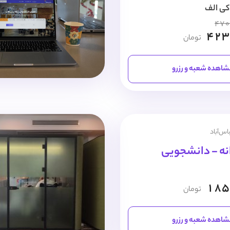
کی الف
470
423
تومان
اهده شعبه و رزرو
اس‌آباد
نه - دانشجویی
185
تومان
اهده شعبه و رزرو