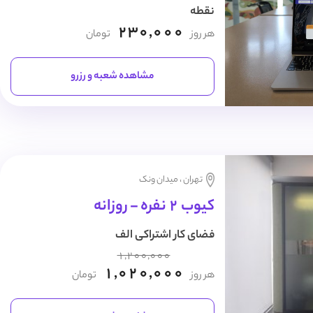
نقطه
230,000
هر روز
تومان
مشاهده شعبه و رزرو
تهران ، میدان ونک
کیوب 2 نفره - روزانه
فضای کار اشتراکی الف
1,200,000
1,020,000
هر روز
تومان