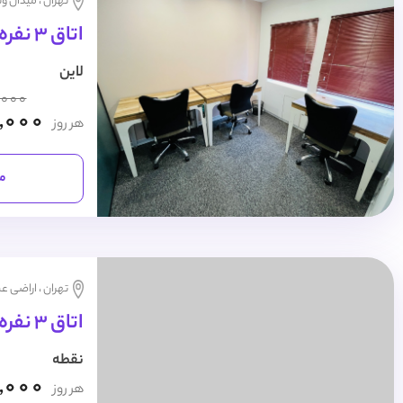
تهران ، میدان و
اتاق 3 نفره روزانه
لاین
,000
,000
هر روز
مش
تهران ، اراضی عب
اتاق 3 نفره روزانه
نقطه
,000
هر روز