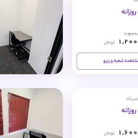
نک
1,500
1,200
تومان
اهده شعبه و رزرو
اس‌آباد
1,600
تومان