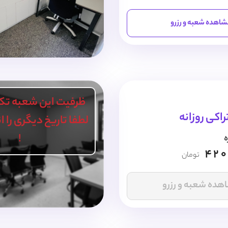
اهده شعبه و رزرو
ظرفیت این شعبه تک
اکی روزانه
لطفا تاریخ دیگری را 
!
ه
420
تومان
هده شعبه و رزرو