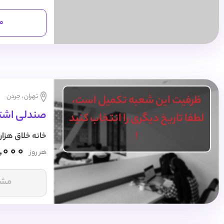
مش
تهران ، جردن
ظرفیت این شعبه تکمیل است،
صندلی اشتر
لطفا تاریخ دیگری را انتخاب کنید
!
خانه خلاق هزار
,000
هر روز
مشا