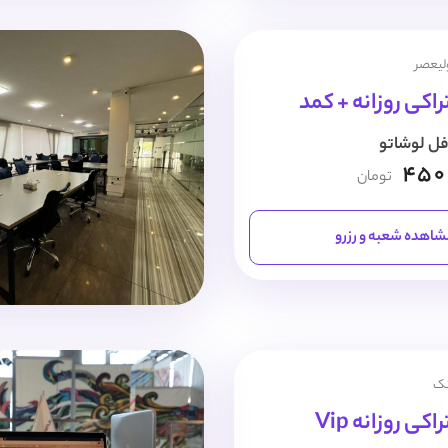
ولیعصر
اکی روزانه + کمد
فل لوشاتو
450
تومان
اهده شعبه و رزرو
نک
ی روزانه Vip