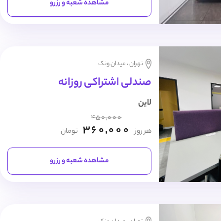
مشاهده شعبه و رزرو
تهران ، میدان ونک
صندلی اشتراکی روزانه
لاین
450,000
360,000
هر روز
تومان
مشاهده شعبه و رزرو