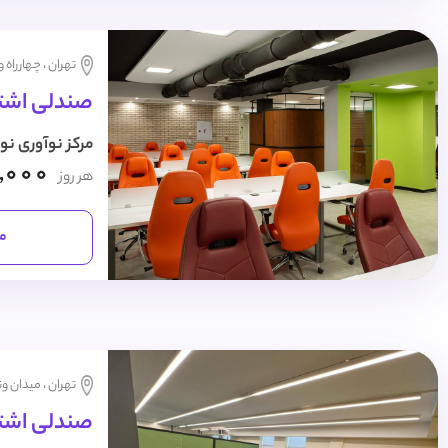
تهران ، چهارراه 
صندلی اشتر
مرکز نوآوری نو
,000
هر روز
مش
تهران ، میدان و
صندلی اشتراک