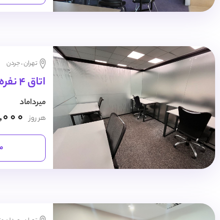
تهران ، جردن
اتاق 4 نفره روزانه
میرداماد
,000
هر روز
مش