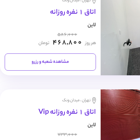
تهران ، میدان ونک
اتاق 1 نفره روزانه
لاین
586,000
468,800
هر روز
تومان
مشاهده شعبه و رزرو
تهران ، میدان ونک
اتاق 1 نفره روزانه Vip
لاین
733,000