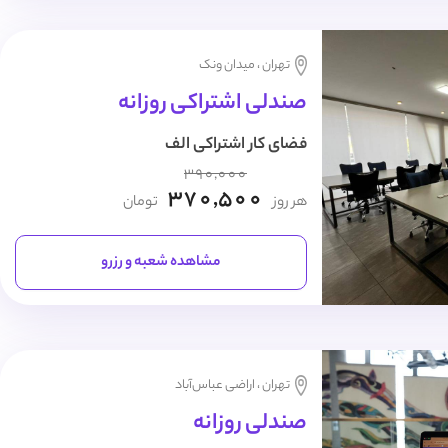
تهران ، میدان ونک
صندلی اشتراکی روزانه
فضای کار اشتراکی الف
390,000
370,500
هر روز
تومان
مشاهده شعبه و رزرو
تهران ، اراضی عباس‌آباد
صندلی روزانه