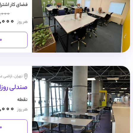
فضای کار اشترا
,000
,000
هر روز
مش
تهران ، اراضی عب
صندلی روزا
نقطه
,000
هر روز
مش