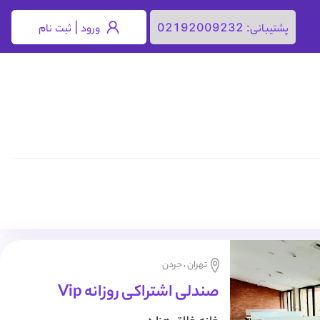
ورود | ثبت نام
پشتیبانی:
02192009232
تهران ، جردن
صندلی اشتراکی روزانه Vip