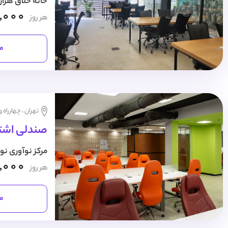
خانه خلاق هزار
,000
هر روز
مش
تهران ، چهارراه 
صندلی اشتر
مرکز نوآوری نو
,000
هر روز
مش