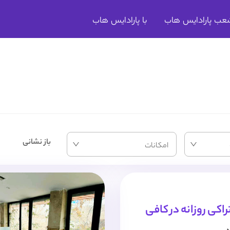
عب پارادایس هاب
با پارادایس هاب
باز نشانی
امکانات
کی روزانه در کافی