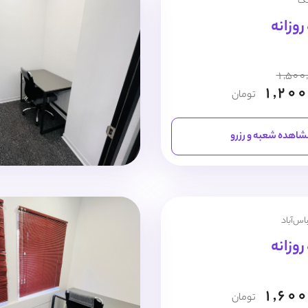
نک
1,500
1,200
تومان
اهده شعبه و رزرو
اس‌آباد
1,600
تومان