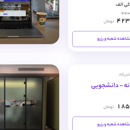
کی الف
470
423
تومان
اهده شعبه و رزرو
اس‌آباد
نه - دانشجویی
185
تومان
اهده شعبه و رزرو