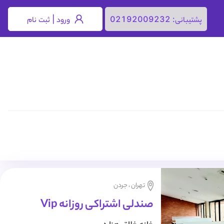
ورود | ثبت نام
پشتیبانی:
02192009232
تهران ، جردن
صندلی اشتراکی روزانه Vip