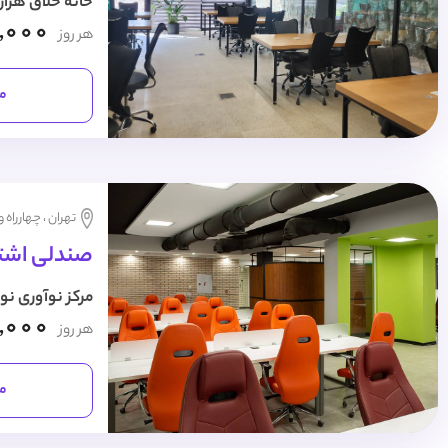
خانه خلاق هزار
,000
هر روز
مش
تهران ، چهارراه 
صندلی اشتر
مرکز نوآوری نو
,000
هر روز
مش