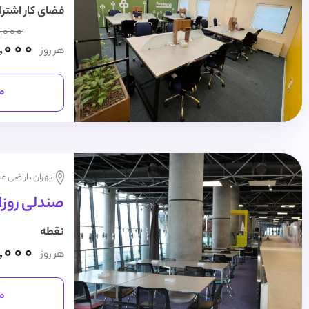
فضای کار اشترا
,000
,000
هر روز
مش
تهران ، اراضی عب
صندلی روزا
نقطه
,000
هر روز
مش