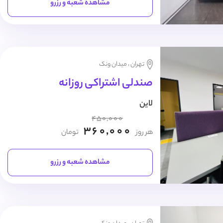
مشاهده شعبه و رزرو
تهران ، میدان ونک
صندلی اشتراکی روزانه
لاین
450,000
360,000
هر روز
تومان
مشاهده شعبه و رزرو