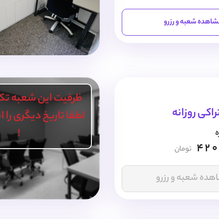
اهده شعبه و رزرو
ظرفیت این شعبه تک
اکی روزانه
لطفا تاریخ دیگری را 
!
ه
420
تومان
هده شعبه و رزرو