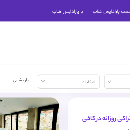
عب پارادایس هاب
با پارادایس هاب
باز نشانی
امکانات
کی روزانه در کافی