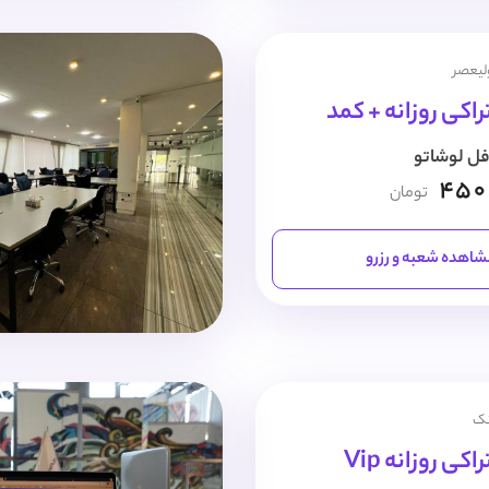
ولیعصر
اکی روزانه + کمد
فل لوشاتو
450
تومان
اهده شعبه و رزرو
نک
ی روزانه Vip