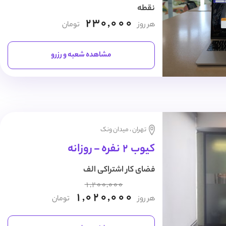
نقطه
230,000
هر روز
تومان
مشاهده شعبه و رزرو
تهران ، میدان ونک
کیوب 2 نفره - روزانه
فضای کار اشتراکی الف
1,200,000
1,020,000
هر روز
تومان