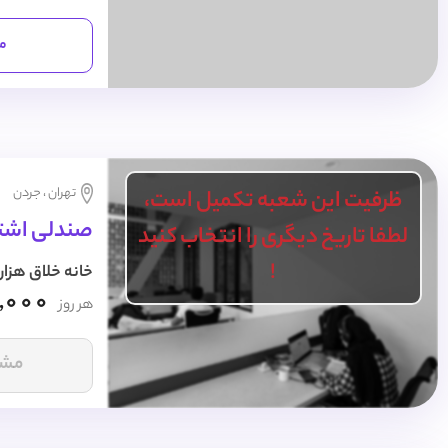
مش
تهران ، جردن
ظرفیت این شعبه تکمیل است،
صندلی اشتر
لطفا تاریخ دیگری را انتخاب کنید
!
خانه خلاق هزار
,000
هر روز
مشا