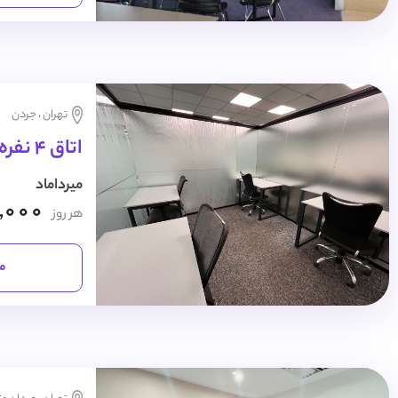
تهران ، جردن
اتاق 4 نفره روزانه
میرداماد
,000
هر روز
مش