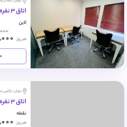
تهران ، میدان و
اتاق 3 نفره روزانه
لاین
,000
,000
هر روز
مش
تهران ، اراضی عب
اتاق 3 نفره روزانه
نقطه
,000
هر روز