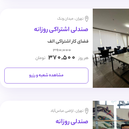
تهران ، میدان ونک
صندلی اشتراکی روزانه
فضای کار اشتراکی الف
390,000
370,500
هر روز
تومان
مشاهده شعبه و رزرو
تهران ، اراضی عباس‌آباد
صندلی روزانه