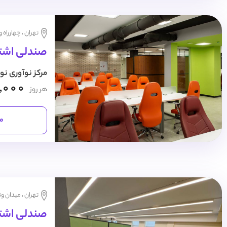
تهران ، چهارراه 
صندلی اشتر
مرکز نوآوری نو
,000
هر روز
مش
تهران ، میدان و
صندلی اشتراک