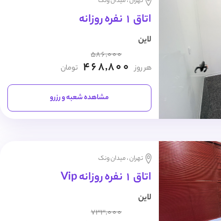
تهران ، میدان ونک
اتاق 1 نفره روزانه
لاین
586,000
468,800
هر روز
تومان
مشاهده شعبه و رزرو
تهران ، میدان ونک
اتاق 1 نفره روزانه Vip
لاین
733,000