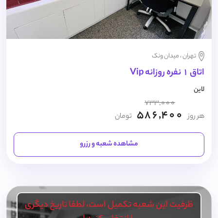
تهران ، میدان ونک
اتاق 1 نفره روزانه Vip
لاین
733,000
586,400
هر روز
تومان
مشاهده شعبه و رزرو
ظرفیت این شعبه تکمیل است، لطفا تاریخ دیگری