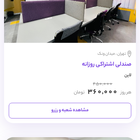
تهران ، میدان ونک
صندلی اشتراکی روزانه
لاین
450,000
360,000
هر روز
تومان
مشاهده شعبه و رزرو