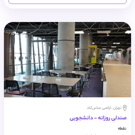
تهران ، اراضی عباس‌آباد
صندلی روزانه - دانشجویی
نقطه