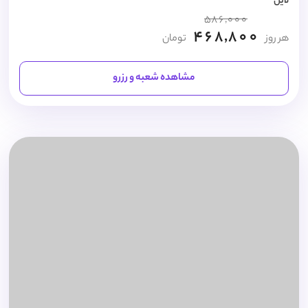
لاین
586,000
468,800
هر روز
تومان
مشاهده شعبه و رزرو