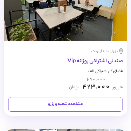
تهران ، میدان ونک
صندلی اشتراکی روزانه Vip
فضای کار اشتراکی الف
470,000
423,000
هر روز
تومان
مشاهده شعبه و رزرو