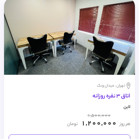
تهران ، میدان ونک
اتاق 3 نفره روزانه
لاین
1,500,000
1,200,000
هر روز
تومان