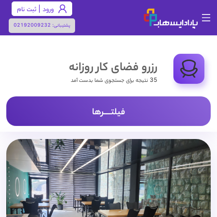
ورود | ثبت نام
پشتیبانی:
02192009232
رزرو فضای کار روزانه
35 نتیجه برای جستجوی شما بدست آمد
فیلتـــــرها