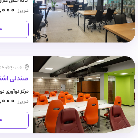
خانه خلاق هزار
,000
هر روز
مش
تهران ، چهارراه 
صندلی اشتر
مرکز نوآوری نو
,000
هر روز
مش