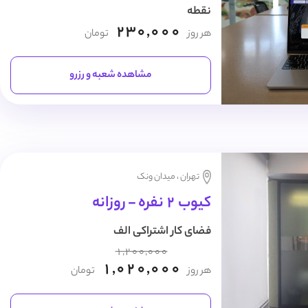
نقطه
230,000
هر روز
تومان
مشاهده شعبه و رزرو
تهران ، میدان ونک
کیوب 2 نفره - روزانه
فضای کار اشتراکی الف
1,200,000
1,020,000
هر روز
تومان