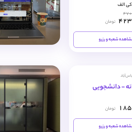
کی الف
470
423
تومان
اهده شعبه و رزرو
اس‌آباد
نه - دانشجویی
185
تومان
اهده شعبه و رزرو