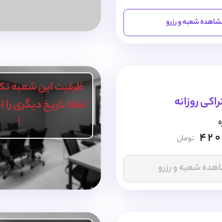
اهده شعبه و رزرو
ظرفیت این شعبه تک
اکی روزانه
لطفا تاریخ دیگری را 
!
ه
420
تومان
هده شعبه و رزرو