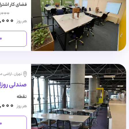
فضای کار اشترا
,000
,000
هر روز
مش
تهران ، اراضی عب
صندلی روزا
نقطه
,000
هر روز
مش