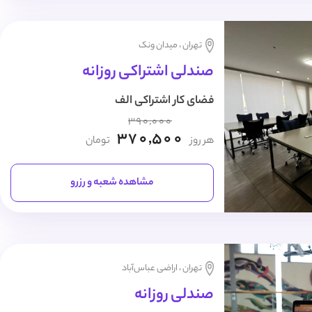
تهران ، میدان ونک
صندلی اشتراکی روزانه
فضای کار اشتراکی الف
390,000
370,500
هر روز
تومان
مشاهده شعبه و رزرو
تهران ، اراضی عباس‌آباد
صندلی روزانه