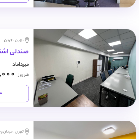
تهران ، جردن
صندلی اشترا
میرداماد
,000
هر روز
مش
تهران ، میدان و