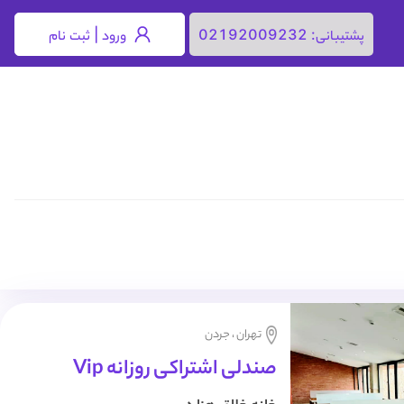
ورود | ثبت نام
پشتیبانی:
02192009232
تهران ، جردن
صندلی اشتراکی روزانه Vip