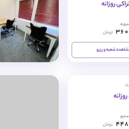
اکی روزانه
450
360
تومان
اهده شعبه و رزرو
نک
560
448
تومان