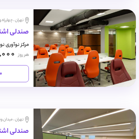
تهران ، چهارراه 
صندلی اشتر
مرکز نوآوری نو
,000
هر روز
مش
تهران ، میدان و
صندلی اشتراک