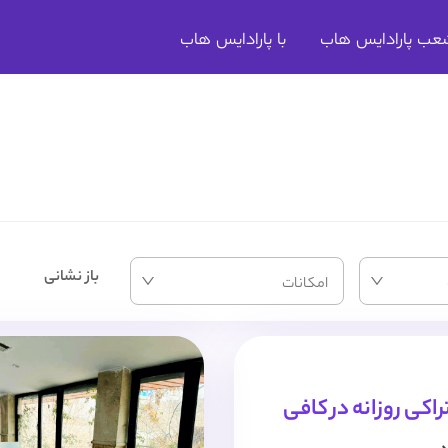
عب پارادایس هاب
با پارادایس هاب
باز نشانی
امکانات
کی روزانه در کافی