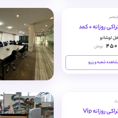
ولیعصر
اکی روزانه + کمد
فل لوشاتو
450
تومان
اهده شعبه و رزرو
نک
ی روزانه Vip