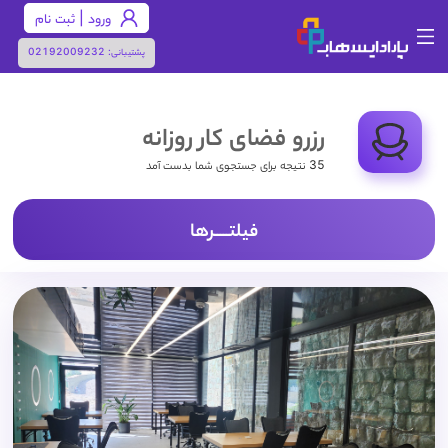
ورود | ثبت نام
پشتیبانی:
02192009232
رزرو فضای کار روزانه
35 نتیجه برای جستجوی شما بدست آمد
فیلتـــــرها