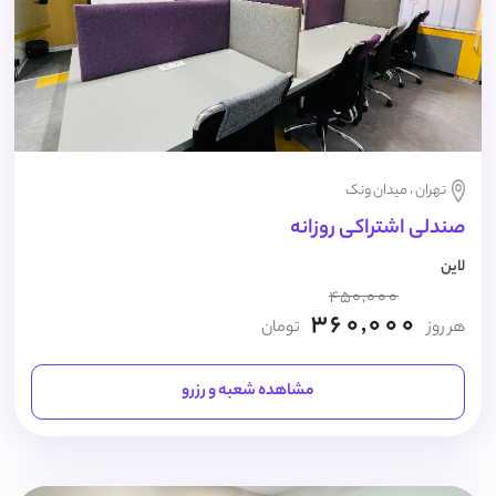
تهران ، میدان ونک
صندلی اشتراکی روزانه
لاین
450,000
360,000
هر روز
تومان
مشاهده شعبه و رزرو