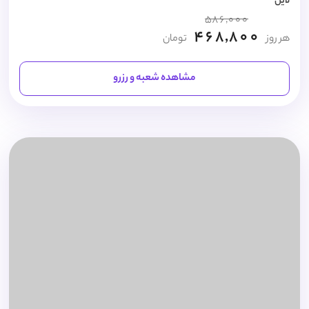
لاین
586,000
468,800
هر روز
تومان
مشاهده شعبه و رزرو