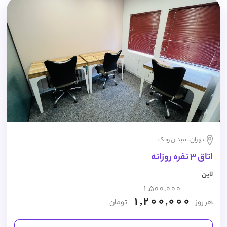
تهران ، میدان ونک
اتاق 3 نفره روزانه
لاین
1,500,000
1,200,000
هر روز
تومان