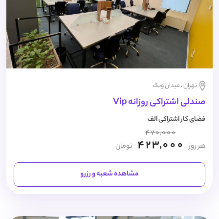
تهران ، میدان ونک
صندلی اشتراکی روزانه Vip
فضای کار اشتراکی الف
470,000
423,000
هر روز
تومان
مشاهده شعبه و رزرو