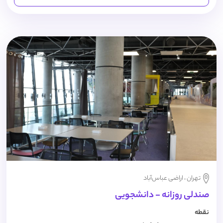
تهران ، اراضی عباس‌آباد
صندلی روزانه - دانشجویی
نقطه