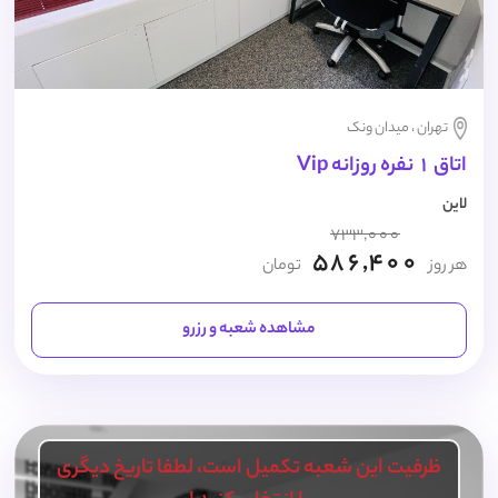
تهران ، میدان ونک
اتاق 1 نفره روزانه Vip
لاین
733,000
586,400
هر روز
تومان
مشاهده شعبه و رزرو
ظرفیت این شعبه تکمیل است، لطفا تاریخ دیگری